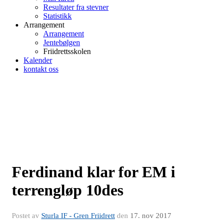
Resultater fra stevner
Statistikk
Arrangement
Arrangement
Jentebølgen
Friidrettsskolen
Kalender
kontakt oss
Ferdinand klar for EM i
terrengløp 10des
Postet av
Sturla IF - Gren Friidrett
den
17. nov 2017