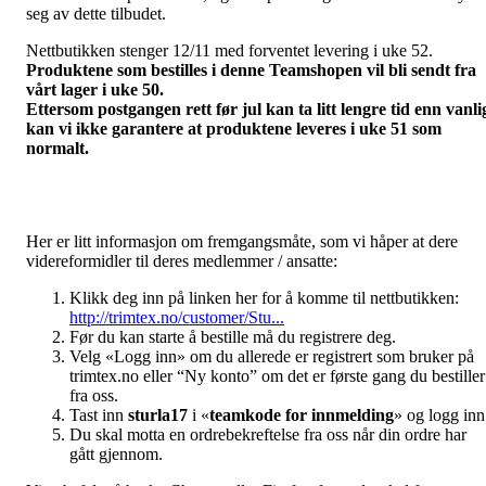
seg av dette tilbudet.
Nettbutikken stenger 12/11 med forventet levering i uke 52.
Produktene som bestilles i denne Teamshopen vil bli sendt fra
vårt lager i uke 50.
Ettersom postgangen rett før jul kan ta litt lengre tid enn vanli
kan vi ikke garantere at produktene leveres i uke 51 som
normalt.
Her er litt informasjon om fremgangsmåte, som vi håper at dere
videreformidler til deres medlemmer / ansatte:
Klikk deg inn på linken her for å komme til nettbutikken:
http://trimtex.no/customer/Stu...
Før du kan starte å bestille må du registrere deg.
Velg «Logg inn» om du allerede er registrert som bruker på
trimtex.no eller “Ny konto” om det er første gang du bestiller
fra oss.
Tast inn
sturla17
i «
teamkode for innmelding
» og logg inn
Du skal motta en ordrebekreftelse fra oss når din ordre har
gått gjennom.