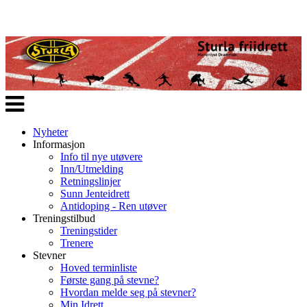
Veksle
navigasjon
Nyheter
Informasjon
Info til nye utøvere
Inn/Utmelding
Retningslinjer
Sunn Jenteidrett
Antidoping - Ren utøver
Treningstilbud
Treningstider
Trenere
Stevner
Hoved terminliste
Første gang på stevne?
Hvordan melde seg på stevner?
Min Idrett