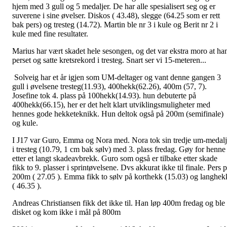
hjem med 3 gull og 5 medaljer. De har alle spesialisert seg og er
suverene i sine øvelser. Diskos ( 43.48), slegge (64.25 som er rett
bak pers) og tresteg (14.72). Martin ble nr 3 i kule og Berit nr 2 i
kule med fine resultater.
Marius har vært skadet hele sesongen, og det var ekstra moro at ha
perset og satte kretsrekord i tresteg. Snart ser vi 15-meteren...
Solveig har et år igjen som UM-deltager og vant denne gangen 3
gull i øvelsene tresteg(11.93), 400hekk(62.26), 400m (57, 7).
Josefine tok 4. plass på 100hekk(14.93). hun debuterte på
400hekk(66.15), her er det helt klart utviklingsmuligheter med
hennes gode hekketeknikk. Hun deltok også på 200m (semifinale)
og kule.
I J17 var Guro, Emma og Nora med. Nora tok sin tredje um-medal
i tresteg (10.79, 1 cm bak sølv) med 3. plass fredag. Gøy for henne
etter et langt skadeavbrekk. Guro som også er tilbake etter skade
fikk to 9. plasser i sprintøvelsene. Dvs akkurat ikke til finale. Pers 
200m ( 27.05 ). Emma fikk to sølv på korthekk (15.03) og langhek
( 46.35 ).
Andreas Christiansen fikk det ikke til. Han løp 400m fredag og ble
disket og kom ikke i mål på 800m