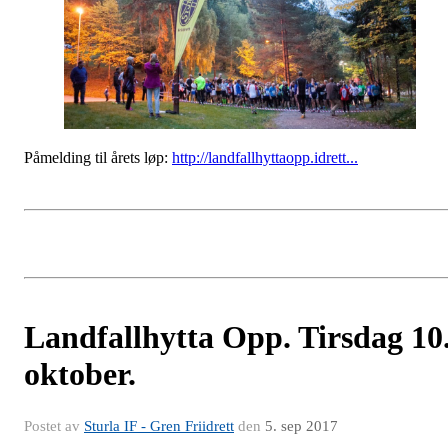
Påmelding til årets løp:
http://landfallhyttaopp.idrett...
Landfallhytta Opp. Tirsdag 10
oktober.
Postet av
Sturla IF - Gren Friidrett
den
5. sep 2017