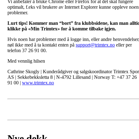
Vi anbefaler å bruke Chrome eller Firefox for at det skal fungere
optimalt, f.eks vil brukere av Internet Explorer kunne oppleve noen
problemer.
Lurt tips! Kommer man “bort” fra klubbsidene, kan man allti
klikke på «Min Trimtex» for å komme tilbake igjen.
Hvis noen har problemer med å logge inn, eller andre henvendelser
nøl ikke med å ta kontakt enten på
support@trimtex.no
eller per
telefon 37 26 91 00.
Med vennlig hilsen
Cathrine Skogly | Kunderådgiver og salgskoordinator Trimtex Spor
AS | Sekkebekksletta 8 | N-4792 Lillesand | Norway T: +47 37 26
91 00 |
www.trimtex.no
Nye dekk