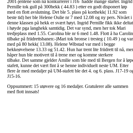
2001-jentene som nå konkurrerer i J16 hadde mange starter. Ingrid
Pernille tok gull på 300hekk ( 44.83 ) etter en godt disponert løp
med en flott avslutning. Det ble 5. plass på korthekk( 11.92 som
beste tid) her ble Helene Oulie nr 7 med 12.08 og ny pers. Nivået i
denne klassen på hekk er svært høyt. Ingrid Pernille fikk ikke deltat
i høyde pga langhekk samtidig. Det var synd, men her tok Mari
tredjeplass med 1.55. Carolina ble nr 6 med 1.48. Flott å ha Caroli
tilbake på friidrettsbanen:-)Mari tok bronse i tresteg ( 10.49 ) og var
med på 80 hekk( 13.08). Helene Wibstad var med i begge
hekkeøvelsene 13.33 og 51.42. Hun har trent lite friidrett til nå, me
håper hun ble motivert til å trene mer og komme sterkere
tilbake. Det samme gjelder Amilie som ble med til Bergen for å løp
stafett, kunne det vært fint å se henne individuelt neste UM. Etter
flere år med medaljer på UM-stafett ble det 4. og 6. plass. J17-19 o
J15-16.
Oppsummert: 15 utøvere og 16 medaljer. Gratulerer alle sammen
med flott innsats!