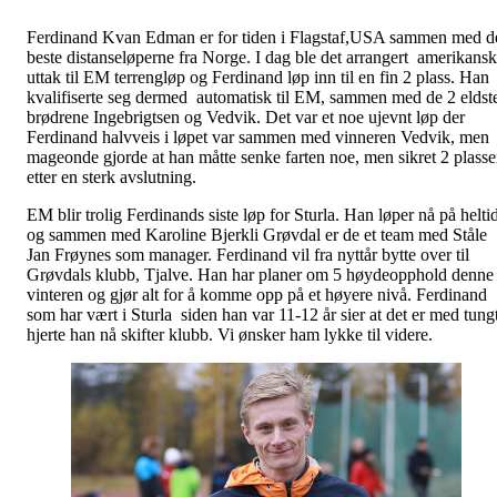
Ferdinand Kvan Edman er for tiden i Flagstaf,USA sammen med d
beste distanseløperne fra Norge. I dag ble det arrangert amerikansk
uttak til EM terrengløp og Ferdinand løp inn til en fin 2 plass. Han
kvalifiserte seg dermed automatisk til EM, sammen med de 2 eldst
brødrene Ingebrigtsen og Vedvik. Det var et noe ujevnt løp der
Ferdinand halvveis i løpet var sammen med vinneren Vedvik, men
mageonde gjorde at han måtte senke farten noe, men sikret 2 plass
etter en sterk avslutning.
EM blir trolig Ferdinands siste løp for Sturla. Han løper nå på helti
og sammen med Karoline Bjerkli Grøvdal er de et team med Ståle
Jan Frøynes som manager. Ferdinand vil fra nyttår bytte over til
Grøvdals klubb, Tjalve. Han har planer om 5 høydeopphold denne
vinteren og gjør alt for å komme opp på et høyere nivå. Ferdinand
som har vært i Sturla siden han var 11-12 år sier at det er med tung
hjerte han nå skifter klubb. Vi ønsker ham lykke til videre.