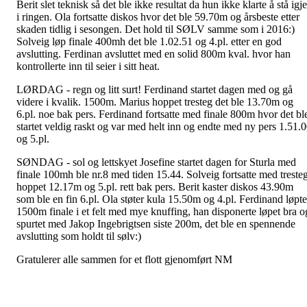
Berit slet teknisk så det ble ikke resultat da hun ikke klarte å stå igj
i ringen. Ola fortsatte diskos hvor det ble 59.70m og årsbeste etter
skaden tidlig i sesongen. Det hold til SØLV samme som i 2016:)
Solveig løp finale 400mh det ble 1.02.51 og 4.pl. etter en god
avslutting. Ferdinan avsluttet med en solid 800m kval. hvor han
kontrollerte inn til seier i sitt heat.
LØRDAG - regn og litt surt! Ferdinand startet dagen med og gå
videre i kvalik. 1500m. Marius hoppet tresteg det ble 13.70m og
6.pl. noe bak pers. Ferdinand fortsatte med finale 800m hvor det bl
startet veldig raskt og var med helt inn og endte med ny pers 1.51.
og 5.pl.
SØNDAG - sol og lettskyet Josefine startet dagen for Sturla med
finale 100mh ble nr.8 med tiden 15.44. Solveig fortsatte med treste
hoppet 12.17m og 5.pl. rett bak pers. Berit kaster diskos 43.90m
som ble en fin 6.pl. Ola støter kula 15.50m og 4.pl. Ferdinand løpte
1500m finale i et felt med mye knuffing, han disponerte løpet bra o
spurtet med Jakop Ingebrigtsen siste 200m, det ble en spennende
avslutting som holdt til sølv:)
Gratulerer alle sammen for et flott gjenomført NM