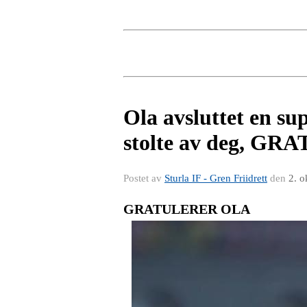
Ola avsluttet en su
stolte av deg, G
Postet av
Sturla IF - Gren Friidrett
den
2. o
GRATULERER OLA