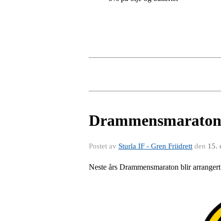
Drammensmarato
Postet av
Sturla IF - Gren Friidrett
den
15. 
Neste års Drammensmaraton blir arrangert