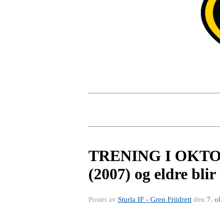
TRENING I OKTOBER
(2007) og eldre blir
Postet av
Sturla IF - Gren Friidrett
den
7. o