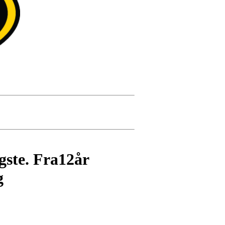
ste. Fra12år
g