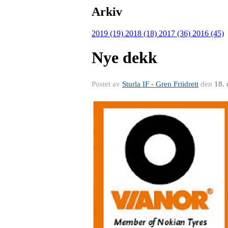
Arkiv
2019 (19)
2018 (18)
2017 (36)
2016 (45)
Nye dekk
Postet av
Sturla IF - Gren Friidrett
den
18. 