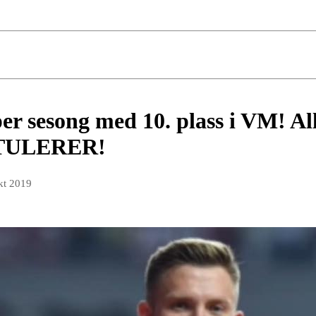
per sesong med 10. plass i VM! All
RATULERER!
kt 2019