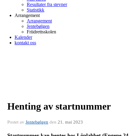
Resultater fra stevner
Statistikk
Arrangement
Arrangement
Jentebølgen
Friidrettsskolen
Kalender
kontakt oss
Henting av startnummer
Postet av
Jentebølgen
den
21. mai 2023
Startnummer kan hentes hos Löplabbet (Engene 24,