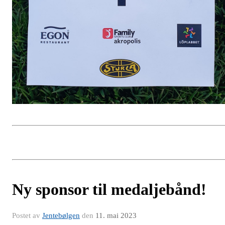
Ny sponsor til medaljebånd!
Postet av
Jentebølgen
den
11. mai 2023