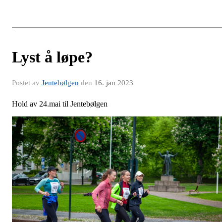
Lyst å løpe?
Postet av
Jentebølgen
den
16. jan 2023
Hold av 24.mai til Jentebølgen