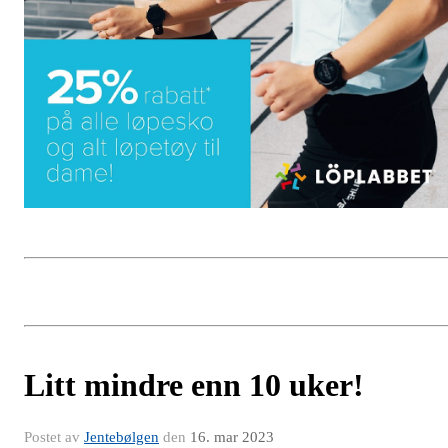
Litt mindre enn 10 uker!
Postet av
Jentebølgen
den
16. mar 2023