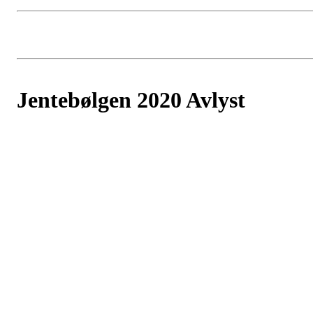
Jentebølgen 2020 Avlyst
Postet av
Jentebølgen
den
23. mai 2020
‼️Dessverre har vi tatt den litt tunge avgjørelsen og må avlyse
Jentebølgen 2020‼️