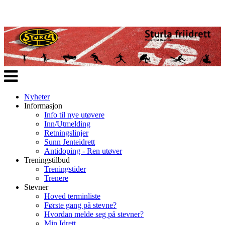
Veksle
navigasjon
Nyheter
Informasjon
Info til nye utøvere
Inn/Utmelding
Retningslinjer
Sunn Jenteidrett
Antidoping - Ren utøver
Treningstilbud
Treningstider
Trenere
Stevner
Hoved terminliste
Første gang på stevne?
Hvordan melde seg på stevner?
Min Idrett