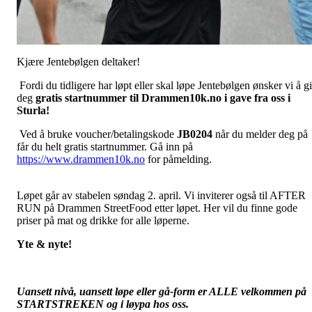
Kjære Jentebølgen deltaker!
Fordi du tidligere har løpt eller skal løpe Jentebølgen ønsker vi å gi
deg
gratis startnummer til
Drammen10k.no
i gave fra oss i
Sturla!
Ved å bruke voucher/betalingskode
JB0204
når du melder deg på
får du helt gratis startnummer. Gå inn på
https://www.drammen10k.no
for påmelding.
Løpet går av stabelen søndag 2. april. Vi inviterer også til AFTER
RUN på Drammen StreetFood etter løpet. Her vil du finne gode
priser på mat og drikke for alle løperne.
Yte & nyte!
Uansett nivå, uansett løpe eller gå-form er ALLE velkommen på
STARTSTREKEN og i løypa hos oss.