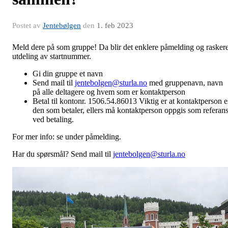
Postet av
Jentebølgen
den
1. feb 2023
Meld dere på som gruppe! Da blir det enklere påmelding og rasker
utdeling av startnummer.
Gi din gruppe et navn
Send mail til
jentebolgen@sturla.no
med gruppenavn, navn
på alle deltagere og hvem som er kontaktperson
Betal til kontonr. 1506.54.86013 Viktig er at kontaktperson e
den som betaler, ellers må kontaktperson oppgis som referan
ved betaling.
For mer info: se under påmelding.
Har du spørsmål? Send mail til
jentebolgen@sturla.no