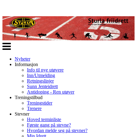
Veksle
navigasjon
Nyheter
Informasjon
Info til nye utøvere
Inn/Utmelding
Retningslinjer
Sunn Jenteidrett
Antidoping - Ren utøver
Treningstilbud
Treningstider
Trenere
Stevner
Hoved terminliste
Første gang på stevne?
Hvordan melde seg på stevner?
Min Idrett