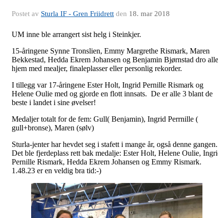
Postet av
Sturla IF - Gren Friidrett
den
18. mar 2018
UM inne ble arrangert sist helg i Steinkjer.
15-åringene Synne Tronslien, Emmy Margrethe Rismark, Maren
Bekkestad, Hedda Ekrem Johansen og Benjamin Bjørnstad dro all
hjem med mealjer, finaleplasser eller personlig rekorder.
I tillegg var 17-åringene Ester Holt, Ingrid Pernille Rismark og
Helene Oulie med og gjorde en flott innsats. De er alle 3 blant de
beste i landet i sine øvelser!
Medaljer totalt for de fem: Gull( Benjamin), Ingrid Perrnille (
gull+bronse), Maren (sølv)
Sturla-jenter har hevdet seg i stafett i mange år, også denne gangen.
Det ble fjerdeplass rett bak medalje: Ester Holt, Helene Oulie, Ingr
Pernille Rismark, Hedda Ekrem Johansen og Emmy Rismark.
1.48.23 er en veldig bra tid:-)