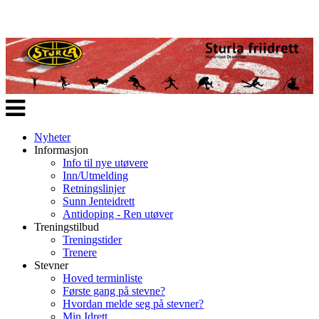
Veksle
navigasjon
Nyheter
Informasjon
Info til nye utøvere
Inn/Utmelding
Retningslinjer
Sunn Jenteidrett
Antidoping - Ren utøver
Treningstilbud
Treningstider
Trenere
Stevner
Hoved terminliste
Første gang på stevne?
Hvordan melde seg på stevner?
Min Idrett