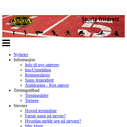
Veksle
navigasjon
Nyheter
Informasjon
Info til nye utøvere
Inn/Utmelding
Retningslinjer
Sunn Jenteidrett
Antidoping - Ren utøver
Treningstilbud
Treningstider
Trenere
Stevner
Hoved terminliste
Første gang på stevne?
Hvordan melde seg på stevner?
Min Idrett